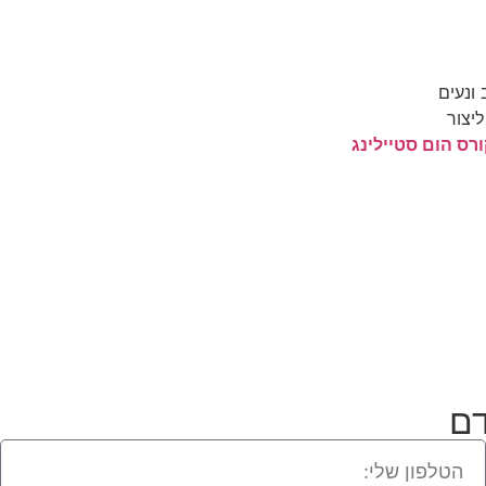
 ונעים
ליצור
רס הום סטיילינג
דם