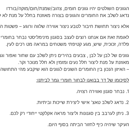
הגוונים השולטים יהיו גוונים חומים, צהוב/שמנת/חום/מוקה/בורדו
נדאג לשלב את החומרים והגוונים בצורה מאוזנת בחלל על מנת לא ל
אלא ניצור תחושת חיבור לטבע ניצור אווירה שלווה ורוגע – פשטות 
לאומת זאת אם אנחנו רוצים לעצב בסגנון מינימליסטי נבחר בחומרי ג
פלדה, זכוכית, שיש, מגע קטיפתי משטחים במראה מט רכים לעין.
גוונים של לבן על לבן , צבעים בהירים ניתן לשלב עם שחור ואפור וג
מאוזנת על מנת ליצור חלל נעים ומזמין ולא חלל מנוכר וקר.
– האיזון הנכון בין החומרים השונים לגוונים הוא שיקבע מהי התחוש
לסיכומו של דר בבואנו לבחור חומרי גמר לביתנו:
1. נבחר סגנון ואווירה רצויה.
2. נדאג לשלב טאצ' אישי ליצירת שייכות וביתיות.
3. ניתן לערבב בין סגנונות וליצור מראה אקלקטי ייחודי רק לכם.
העיקר שיהיה כיף לחזור הביתה בסוף היום.