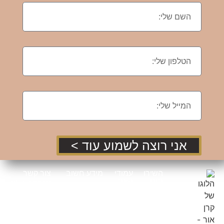
אני רוצה לשמוע עוד >
השירו
עמודי
מידע חשוב
צור קשר
תים
האת
טלפון : 052-
שלי
ר
הצהרת
8521529
נגישות
עיצוב
אודות
הום
כתובת : שד'
תנאי
סטיילינג