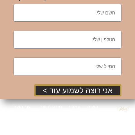
אני רוצה לשמוע עוד >
השירו
עמודי
מידע חשוב
צור קשר
תים
האת
טלפון : 052-
קרן אור -
שלי
ר
הצהרת
סטודיו
8521529
נגישות
לעיצוב פנים
עיצוב
אודות
קרן אור
הום
כתובת : שד'
תנאי
הנדסאית,